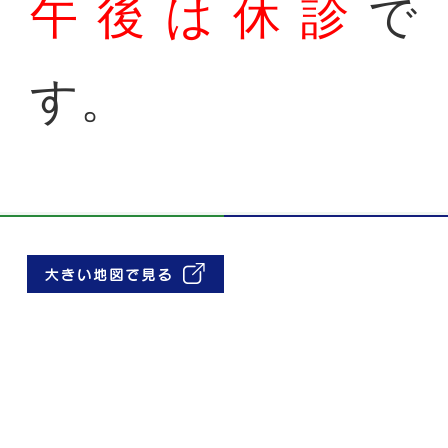
午後は休診
で
す。