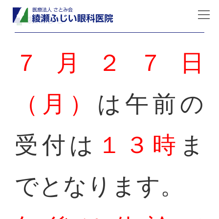
お知らせ
７月２７
日
（月）
は午前の
受付は
１３時
ま
でとなります。